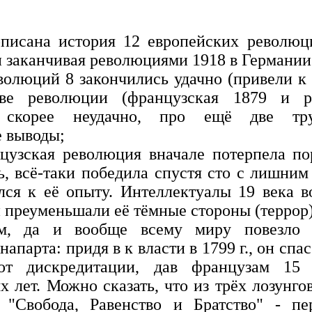
описана история 12 европейских революц
и заканчивая революциями 1918 в Германии
еволюций 8 закончились удачно (привели к
ве революции (французская 1879 и р
ь скорее неудачно, про ещё две тру
 выводы;
цузская революция вначале потерпела по
ь, всё-таки победила спустя сто с лишним 
лся к её опыту. Интеллектуалы 19 века в
 преуменьшали её тёмные стороны (террор)
ам, да и вообще всему миру повезло 
апарта: придя в к власти в 1799 г., он сп
т дискредитации, дав французам 15 
х лет. Можно сказать, что из трёх лозунго
 "Свобода, Равенство и Братство" - п