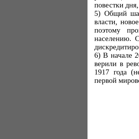
повестки дня,
5) Общий ша
власти, ново
поэтому пр
населению. С
дискредитиро
6) В начале 
верили в рев
1917 года (
первой миров