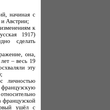
ий, начиная с
 и Австрии;
 изменениям к
усская 1917)
дно сделать
ражение, она,
лет – весь 19
осхваляли эту
;
с личностью
ас французскую
относительно
в французской
ервый ушёл с