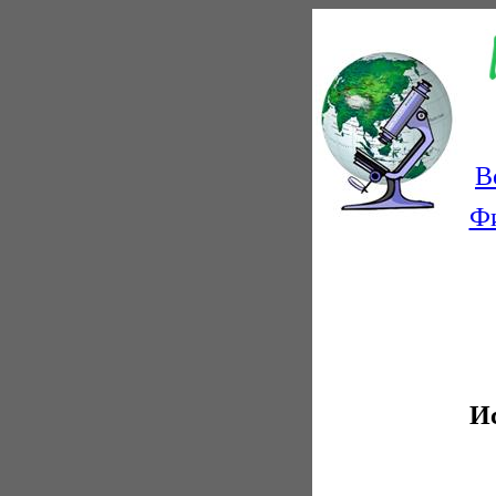
В
Ф
Ис