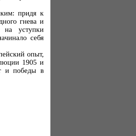
ким: придя к
дного гнева и
 на уступки
начинало себя
пейский опыт,
олюции 1905 и
т и победы в