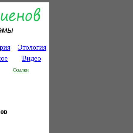
рия
Этология
ное
Видео
Ссылки
ков