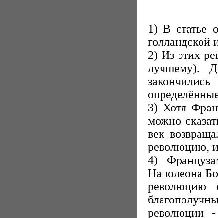
1) В статье 
голландской 
2) Из этих р
лучшему). Д
закончилис
определённые
3) Хотя Фран
можно сказат
век возвраща
революцию, и
4) Француз
Наполеона Бон
революцию о
благополучны
революции -